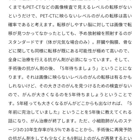
くまでもPET-CTなどの画像検査で見えるレベルの転移がない
というだけで、PET-CTに映らないレベルのがんの転移は高い
確率であると考えます。転移がしやすい脳に対しては画像で転
移が見つかってなかったとしても、予め放射線を照射するのが
スタンダードです（体が元気な場合のみ）。肝臓や胸膜、骨な
どに関しても同様に転移が既にある可能性が極めて高いので、
全身に治療を行える抗がん剤が必須になっています。そして、
手術後の抗がん剤の後、「5年待ちましょう」ということにな
ります。それは画像に映らないレベルのがんの転移は有るかも
しれないけど、その大きさのがんを見つけるための検査がない
ので、がんが大きくなるのを5年待ちましょうということで
す。5年経っても大きくなるがんがどこからも出なければ、「5
年前に完治していました」ということを5年後に教えてくれる
話になり、がん治療が終了します。ただ、小細胞肺がんのステ
ージ3の10年生存率が8.5％であることから、手術後に再発予防
の抗がん剤をしても少なくとも9割以上のがんが再発するとい