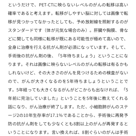
というだけで、PET-CTに映らないレベルのがんの転移は高い
確率であると考えます。転移がしやすい脳に対しては画像で転
移が見つかってなかったとしても、予め放射線を照射するのが
スタンダードです（体が元気な場合のみ）。肝臓や胸膜、骨な
どに関しても同様に転移が既にある可能性が極めて高いので、
全身に治療を行える抗がん剤が必須になっています。そして、
手術後の抗がん剤の後、「5年待ちましょう」ということにな
ります。それは画像に映らないレベルのがんの転移は有るかも
しれないけど、その大きさのがんを見つけるための検査がない
ので、がんが大きくなるのを5年待ちましょうということで
す。5年経っても大きくなるがんがどこからも出なければ、「5
年前に完治していました」ということを5年後に教えてくれる
話になり、がん治療が終了します。ただ、小細胞肺がんのステ
ージ2の10年生存率が17.1％であることから、手術後に再発予
防の抗がん剤をしても少なくとも8割以上のがんが再発すると
いうことになります。言い換えれば、8割ぐらいのがんは手術