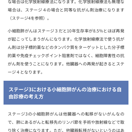
な場合は化学放射線療法になります。化学放射線療法も無理な
場合は、ステージ４の場合と同等な抗がん剤治療になります
（ステージ4を参照）。
小細胞肺がんはステージ３だと10年生存率が8.5％とほぼ再発
が起こってしまうがんになります。化学放射線療法で使う抗が
ん剤は分子標的薬などのタンパク質をターゲットとした分子標
的薬や免疫チェックポイント阻害剤ではなく、細胞障害性の抗
がん剤を使うことになります。他臓器への再発が起きるとステ
ージ４となります。
ステージ3における小細胞肺がんの治療における自
由診療の考え方
ステージ3の小細胞肺がんは他臓器への転移がないがんなの
で、肺にあるがんと転移先のリンパ節を手術や放射線などで取
り除く治療になります。ただ、他臓器転移がないというのはあ