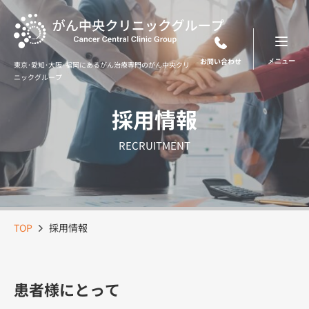
Skip
to
content
お問い合わせ
東京･愛知･大阪･福岡にあるがん治療専門のがん中央クリ
ニックグループ
採用情報
RECRUITMENT
TOP
採用情報
患者様にとって