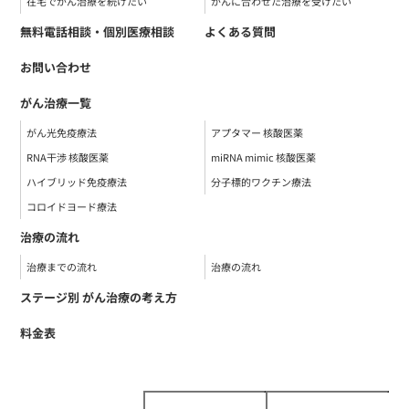
在宅でがん治療を続けたい
がんに合わせた治療を受けたい
無料電話相談・個別医療相談
よくある質問
お問い合わせ
がん治療一覧
がん光免疫療法
アプタマー 核酸医薬
RNA干渉 核酸医薬
miRNA mimic 核酸医薬
ハイブリッド免疫療法
分子標的ワクチン療法
コロイドヨード療法
治療の流れ
治療までの流れ
治療の流れ
ステージ別 がん治療の考え方
料金表