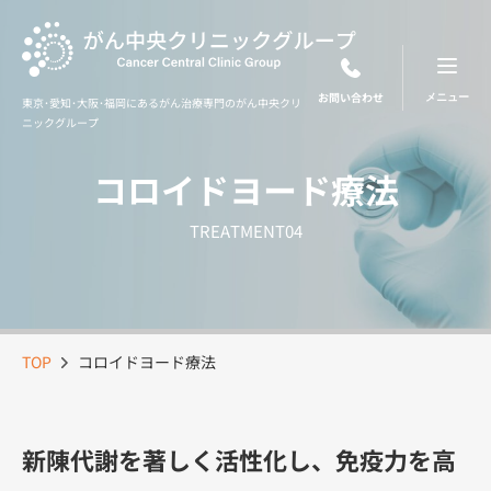
Skip
to
content
お問い合わせ
東京･愛知･大阪･福岡にあるがん治療専門のがん中央クリ
ニックグループ
コロイドヨード療法
TREATMENT04
TOP
コロイドヨード療法
新陳代謝を著しく活性化し、免疫力を高