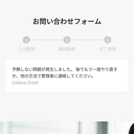
お問い合わせフォーム
1
2
3
現
現
現
入力画面
確認画面
完了画面
在
在
在
表
表
表
示
示
示
予期しない問題が発生しました。 後でもう一度やり直す
さ
さ
さ
か、他の方法で管理者に連絡してください。
れ
れ
れ
(status: Error)
て
て
て
い
い
い
る
る
る
画
画
画
面
面
面
で
で
で
す。
す。
す。