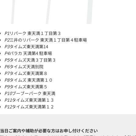
P1
リパーク 東天満１丁目第３
P2
三井のリパーク 東天満１丁目第４駐車場
P3
タイムズ東天満第14
P4
パラカ 天満第4 駐車場
P5
タイムズ天満３丁目第３
P6
タイムズ天満別院
P7
タイムズ東天満第８
P8
タイムズ 東天満第１０
P9
タイムズ東天満第５
P10
ブーブーパーク 東天満
P11
タイムズ東天満第１３
P12
タイムズ東天満第１２
当日ご案内や補助が必要な方はお申し付けください