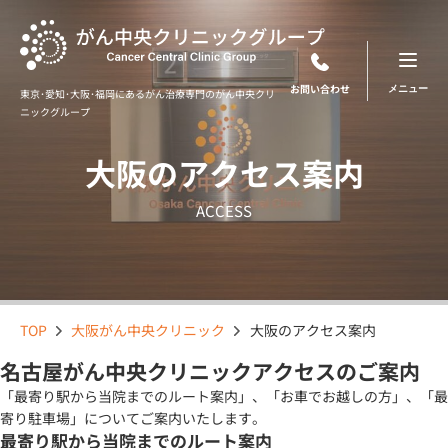
Skip
to
content
お問い合わせ
東京･愛知･大阪･福岡にあるがん治療専門のがん中央クリ
ニックグループ
大阪のアクセス案内
ACCESS
TOP
大阪がん中央クリニック
大阪のアクセス案内
名古屋がん中央クリニック
アクセスのご案内
「最寄り駅から当院までのルート案内」、「お車でお越しの方」、「最
寄り駐車場」についてご案内いたします。
最寄り駅から当院までのルート案内