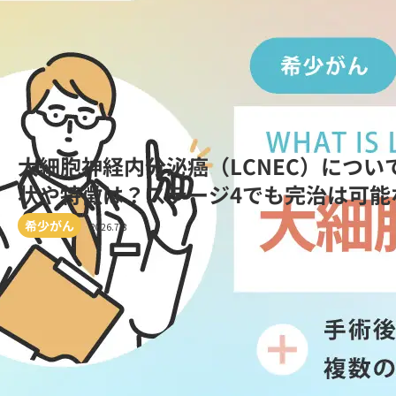
大細胞神経内分泌癌（LCNEC）につい
状や特徴は？ステージ4でも完治は可能
希少がん
2026.7.8