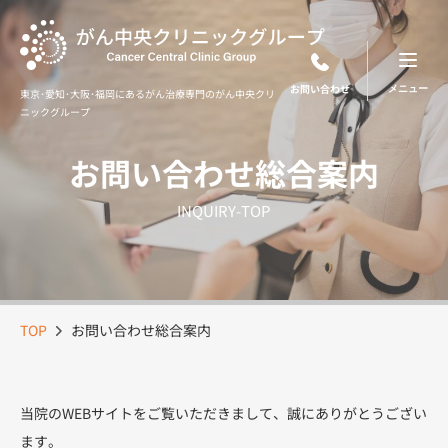
Skip
to
content
お問い合わせ
東京･愛知･大阪･福岡にあるがん治療専門のがん中央クリ
ニックグループ
お問い合わせ総合案内
INQUIRY-TOP
TOP
お問い合わせ総合案内
当院のWEBサイトをご覧いただきまして、誠にありがとうござい
ます。