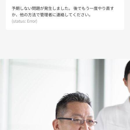
表
表
表
示
示
示
予期しない問題が発生しました。 後でもう一度やり直す
さ
さ
さ
か、他の方法で管理者に連絡してください。
れ
れ
れ
(status: Error)
て
て
て
い
い
い
る
る
る
画
画
画
面
面
面
で
で
で
す。
す。
す。