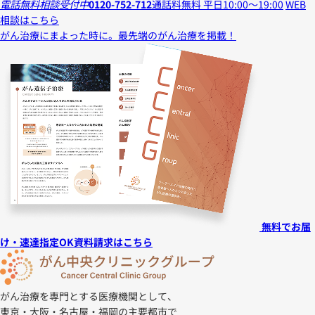
電話無料相談受付中
0120-752-712
通話料無料 平日10:00～19:00
WEB
相談はこちら
がん治療にまよった時に。
最先端のがん治療を掲載！
無料でお届
け・速達指定OK
資料請求はこちら
がん治療を専門とする医療機関として、
東京・大阪・名古屋・福岡の主要都市で