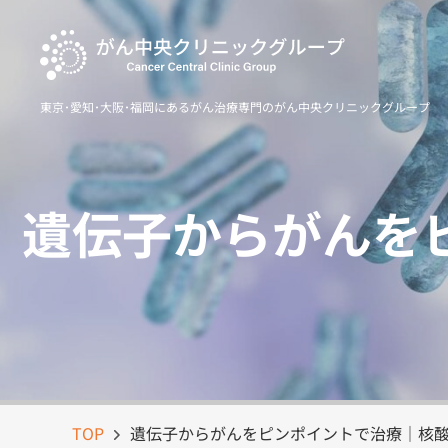
Skip
to
content
東京･愛知･大阪･福岡にあるがん治療専門のがん中央クリニックグループ
遺伝子からがんを
TOP
遺伝子からがんをピンポイントで治療｜核