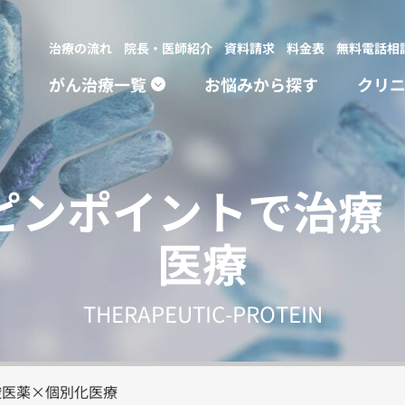
治療の流れ
院長・医師紹介
資料請求
料金表
無料電話相
がん治療一覧
お悩みから探す
クリ
ピンポイントで治療
医療
THERAPEUTIC-PROTEIN
酸医薬×個別化医療