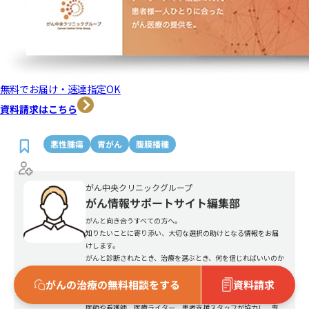
無料でお届け・速達指定OK
資料請求はこちら
悪性腫瘍
胃がん
腹膜播種
がん中央クリニックグループ
がん情報サポートサイト編集部
がんと向き合うすべての方へ。
知りたいことに寄り添い、大切な選択の助けとなる情報をお届
けします。
がんと診断されたとき、治療を選ぶとき、何を信じればいいのか
迷うことがあるかもしれません。私たちがん中央クリニックグ
がんの治療の無料相談をする
資料請求
ループの「がん情報サポート編集部」は、そんな不安に寄り添
い、信頼できる医療情報をお届けするために生まれました。
医師や看護師、医療ライター、患者支援スタッフが協力し、専