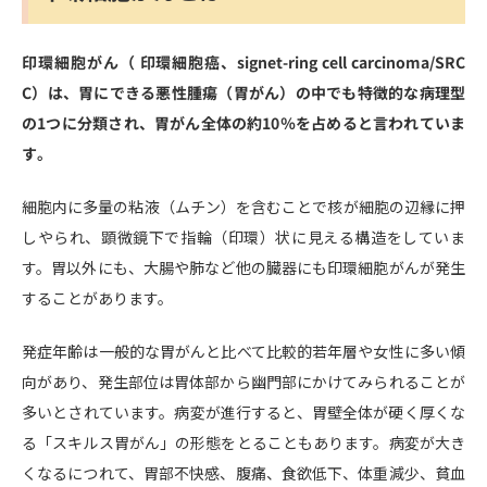
印環細胞がん（ 印環細胞癌、signet-ring cell carcinoma/SRC
C）は、胃にできる悪性腫瘍（胃がん）の中でも特徴的な病理型
の1つに分類され、胃がん全体の約10％を占めると言われていま
す。
細胞内に多量の粘液（ムチン）を含むことで核が細胞の辺縁に押
しやられ、顕微鏡下で指輪（印環）状に見える構造をしていま
す。胃以外にも、大腸や肺など他の臓器にも印環細胞がんが発生
することがあります。
発症年齢は一般的な胃がんと比べて比較的若年層や女性に多い傾
向があり、発生部位は胃体部から幽門部にかけてみられることが
多いとされています。病変が進行すると、胃壁全体が硬く厚くな
る「スキルス胃がん」の形態をとることもあります。病変が大き
くなるにつれて、胃部不快感、腹痛、食欲低下、体重減少、貧血