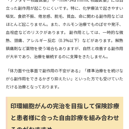
「アプタマー核酸医薬」や「miR-34a mimic 核酸医薬」には目
立った副作用が起こりにくいです。特に、化学療法で起きやすい
嘔気、食欲不振、倦怠感、脱毛、貧血、命に関わる副作用などは
ほとんど起こりません。また、ホルモン治療でものぼせや発汗、
血栓症などのリスクがあります。 副作用としては、一時的な微
熱、頭痛、アレルギー反応（0.3%以下）などがあります。解熱
鎮痛剤など薬物を使う場合もありますが、自然と改善する副作用
が大半であり、治療を継続するのに支障をきたしません。
「体力面や仕事面で副作用の不安がある」「標準治療をを続けな
がら副作用をできるかぎり抑えたい」といった方でも受けていた
だける治療となっております。
印環細胞がんの完治を目指して保険診療
と患者様に合った自由診療を組み合わせ