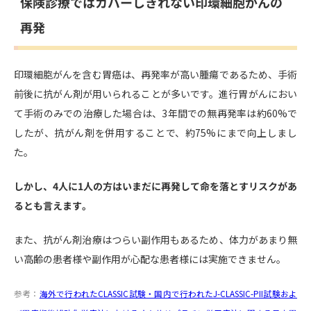
保険診療ではカバーしきれない印環細胞がんの
再発
印環細胞がんを含む胃癌は、再発率が高い腫瘍であるため、手術
前後に抗がん剤が用いられることが多いです。進行胃がんにおい
て手術のみでの治療した場合は、3年間での無再発率は約60%で
したが、抗がん剤を併用することで、約75%にまで向上しまし
た。
しかし、4人に1人の方はいまだに再発して命を落とすリスクがあ
るとも言えます。
また、抗がん剤治療はつらい副作用もあるため、体力があまり無
い高齢の患者様や副作用が心配な患者様には実施できません。
参考：
海外で行われたCLASSIC試験・国内で行われたJ-CLASSIC-PII試験およ