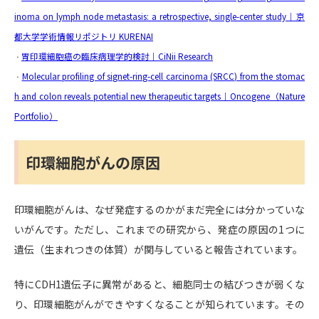
inoma on lymph node metastasis: a retrospective, single-center study｜京
都大学学術情報リポジトリ KURENAI
胃印環細胞癌の臨床病理学的検討｜CiNii Research
・
Molecular profiling of signet-ring-cell carcinoma (SRCC) from the stomac
・
h and colon reveals potential new therapeutic targets｜Oncogene（Nature
Portfolio）
印環細胞がんの原因
印環細胞がんは、なぜ発症するのかがまだ完全には分かっていな
いがんです。ただし、これまでの研究から、発症の原因の1つに
遺伝（生まれつきの体質）が関与していると報告されています。
特にCDH1遺伝子に異常があると、細胞同士の結びつきが弱くな
り、印環細胞がんができやすくなることが知られています。その