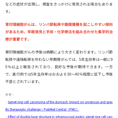
などの症状が出現し、検査をきっかけに発見される場合もありま
す。
胃印環細胞がんは、リンパ節転移や腹膜播種を起こしやすい傾向
があるため、早期発見と手術・化学療法を組み合わせた集学的治
療が重要です。
胃印環細胞がんの予後は病期により大きく変わります。リンパ節
転移や遠隔転移を伴わない早期胃がんでは、5年生存率は一般に9
5％以上と報告されており、良好な予後が期待できます。一方
で、進行例では5年生存率はおおよそ30〜40％程度に低下し予後
不良とされています。
参考：
Signet-ring cell carcinoma of the stomach: Impact on prognosis and spec
・
ific therapeutic challenge｜PubMed Central（PMC）
Effect of double-layer structure in intramucosal gastric signet ring cell carc
・