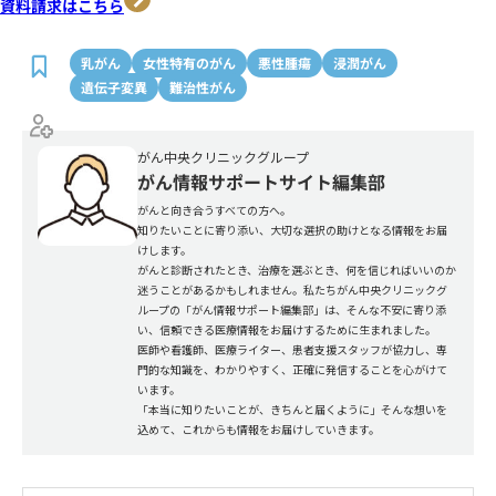
資料請求はこちら
乳がん
女性特有のがん
悪性腫瘍
浸潤がん
遺伝子変異
難治性がん
がん中央クリニックグループ
がん情報サポートサイト編集部
がんと向き合うすべての方へ。
知りたいことに寄り添い、大切な選択の助けとなる情報をお届
けします。
がんと診断されたとき、治療を選ぶとき、何を信じればいいのか
迷うことがあるかもしれません。私たちがん中央クリニックグ
ループの「がん情報サポート編集部」は、そんな不安に寄り添
い、信頼できる医療情報をお届けするために生まれました。
医師や看護師、医療ライター、患者支援スタッフが協力し、専
門的な知識を、わかりやすく、正確に発信することを心がけて
います。
「本当に知りたいことが、きちんと届くように」そんな想いを
込めて、これからも情報をお届けしていきます。