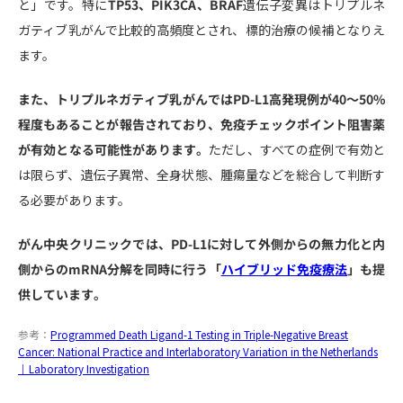
と」です。特に
TP53、PIK3CA、BRAF
遺伝子変異はトリプルネ
ガティブ乳がんで比較的高頻度とされ、標的治療の候補となりえ
ます。
また、トリプルネガティブ乳がんではPD-L1高発現例が40～50%
程度もあることが報告されており、免疫チェックポイント阻害薬
が有効となる可能性があります。
ただし、すべての症例で有効と
は限らず、遺伝子異常、全身状態、腫瘍量などを総合して判断す
る必要があります。
がん中央クリニックでは、PD-L1に対して外側からの無力化と内
側からのmRNA分解を同時に行う「
ハイブリッド免疫療法
」も提
供しています。
参考：
Programmed Death Ligand-1 Testing in Triple-Negative Breast
Cancer: National Practice and Interlaboratory Variation in the Netherlands
｜Laboratory Investigation