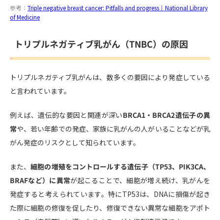
参考：
Triple negative breast cancer: Pitfalls and progress｜National Library
of Medicine
トリプルネガティブ乳がん（TNBC）の原因
トリプルネガティブ乳がんは、数多くの要因により発症している
と言われています。
例えば、遺伝的な要因と関連が深い
BRCA1・BRCA2遺伝子の異
常
や、若い年齢での発症、家族に乳がんの人がいることなどが乳
がん発症のリスクとして知られています。
また、
細胞の増殖をコントロールする遺伝子（TP53、PIK3CA、
BRAFなど）に異常
が起こることで、細胞が増え続け、乳がんを
発症すると考えられています。特にTP53は、DNAに損傷が起き
た際に細胞の修復を促したり、修復できない異常な細胞をアポト