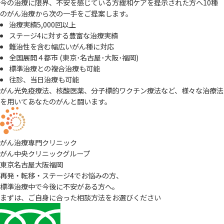
今の治療に限界、不安を感じている方
緩和ケアを提示された方へ
10種
のがん治療から次の一手をご提案します。
治療実績5,000回以上
ステージ4に対する豊富な治療実績
難治性を含む幅広いがん種に対応
全国展開４都市 (東京･名古屋･大阪･福岡)
標準治療との複合治療も可能
往診、当日治療も可能
がん光免疫療法、核酸医薬、分子標的ワクチン療法など、様々な治療法
を用いてあなたのがんと闘います。
がん治療専門クリニック
がん中央クリニックグループ
東京
名古屋
大阪
福岡
再発・転移・ステージ4でお悩みの方、
標準治療中で今後に不安がある方へ。
まずは、ご自身に合った相談方法をお選びください