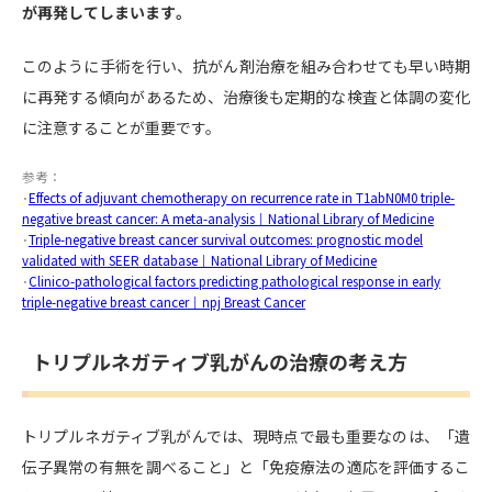
が再発してしまいます。
このように手術を行い、抗がん剤治療を組み合わせても早い時期
に再発する傾向があるため、治療後も定期的な検査と体調の変化
に注意することが重要です。
参考：
･
Effects of adjuvant chemotherapy on recurrence rate in T1abN0M0 triple-
negative breast cancer: A meta-analysis｜National Library of Medicine
･
Triple-negative breast cancer survival outcomes: prognostic model
validated with SEER database｜National Library of Medicine
･
Clinico-pathological factors predicting pathological response in early
triple-negative breast cancer｜npj Breast Cancer
トリプルネガティブ乳がんの治療の考え方
トリプルネガティブ乳がんでは、現時点で最も重要なのは、「遺
伝子異常の有無を調べること」と「免疫療法の適応を評価するこ