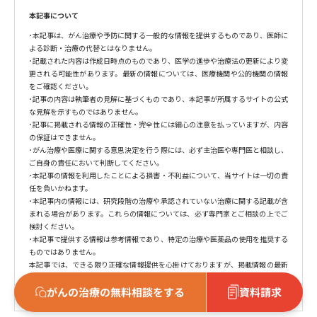
･本記事は、がん治療や予防に関する一般的な情報を提供するものであり、医師に
よる診断・治療の代替とはなりません。
･記載された内容は作成日時点のものであり、医学の進歩や治療法の更新により変
更される可能性があります。最新の情報については、医療機関や公的機関の情報
をご確認ください。
･記事の内容は執筆者の見解に基づくものであり、本記事が所属するサイトの公式
な見解を示すものではありません。
･記事に掲載される情報の正確性・完全性には細心の注意を払っていますが、内容
の保証はできません。
･がん治療や医療に関する意思決定を行う際には、必ず主治医や専門医と相談し、
ご自身の責任において判断してください。
･本記事の情報を利用したことによる損害・不利益について、当サイトは一切の責
任を負いかねます。
･本記事内の情報には、研究段階の治療や承認されていない治療に関する記載が含
まれる場合があります。これらの情報については、必ず専門家とご相談の上でご
検討ください。
･本記事で提供する情報は参考情報であり、特定の治療や医薬品の使用を推奨する
ものではありません。
本記事では、できる限り正確な情報提供を心掛けておりますが、掲載情報の最新
性・正確性を保証するものではありません。情報のご利用にあたっては、ご自身
がんの治療の無料相談をする
資料請求
の責任で判断いただきますようお願いいたします。