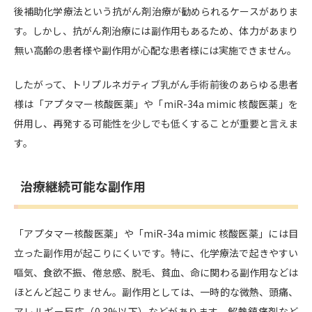
後補助化学療法という抗がん剤治療が勧められるケースがありま
す。しかし、抗がん剤治療には副作用もあるため、体力があまり
無い高齢の患者様や副作用が心配な患者様には実施できません。
したがって、トリプルネガティブ乳がん手術前後のあらゆる患者
様は「アプタマー核酸医薬」や「miR-34a mimic 核酸医薬」を
併用し、再発する可能性を少しでも低くすることが重要と言えま
す。
治療継続可能な副作用
「アプタマー核酸医薬」や「miR-34a mimic 核酸医薬」には目
立った副作用が起こりにくいです。特に、化学療法で起きやすい
嘔気、食欲不振、倦怠感、脱毛、貧血、命に関わる副作用などは
ほとんど起こりません。副作用としては、一時的な微熱、頭痛、
アレルギー反応（0.3%以下）などがあります。解熱鎮痛剤など